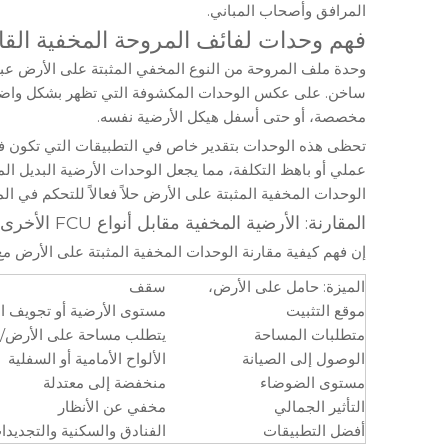
المرافق وأصحاب المباني.
فهم وحدات لفائف المروحة المخفية القا
ساخن. على عكس الوحدات المكشوفة التي تظهر بشكل واضح في ا
مخصصة، أو حتى أسفل هيكل الأرضية نفسه.
تحظى هذه الوحدات بتقدير خاص في التطبيقات التي تكون ف
عملي أو باهظ التكلفة، مما يجعل الوحدات الأرضية البديل الم
الوحدات المخفية المثبتة على الأرض حلاً فعالاً للتحكم في ا
المقارنة: الأرضية المخفية مقابل أنواع FCU الأخرى
إن فهم كيفية مقارنة الوحدات المخفية المثبتة على الأرض م
الميزة: حامل على الأرض،
سقف
موقع التثبيت
مستوى الأرضية أو تجويف ال
متطلبات المساحة
يتطلب مساحة على الأرض/ا
الوصول إلى الصيانة
الألواح الأمامية أو السفلية
مستوى الضوضاء
منخفضة إلى معتدلة
التأثير الجمالي
مخفي عن الأنظار
أفضل التطبيقات
الفنادق والسكنية والتجديدا