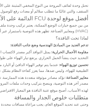
تحتل وحدة لفائف المروحة من النوع المخفي المثبتة على الأر
السقف، والتي غالبًا ما تتطلب سلالم أو معدات رفع للوصول إ
أفضل موقع لوحدة FCU الدائمة على الأرض: أسفل النافذة
من بين جميع خيارات الوضع الممكنة، يعتبر تركيب وحدة ملف م
(HVAC) ومعايير الصناعة. تظهر هذه التوصية باستمرار عبر أدلة الشركة المصنعة والمواصفات الفنية وإرشادات الصناعة.
لماذا تحت النافذة؟
تدعم العديد من المبادئ الهندسية وضع جانب النافذة:
مقاومة الأحمال الحرارية:
التحديد حيث ينشأ الحمل الحراري. يرتفع تيار الهواء على طول 
تحسين توزيع الهواء:
عندما يتم توفير الهواء الدافئ أو البار
الطبيعية للهواء، وليس ضدها، مما يعزز كفاءة النظام بشكل ع
معايير الصناعة:
تؤكد مصادر موثوقة متعددة هذه الممارسة.
مصدر آخر هذه التوصية، وينصح بتركيب وحدات ملفات المروحة 
لهذه الأسباب، أصبح موقع عتبة النافذة هو المعيار الافتراضي
متطلبات خلوص الجدار والمسافة
وحتى عند تحديد الموقع العام، يجب مراعاة مسافات محددة م