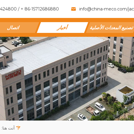
86-15712686880 + / 86-576-82424800 +
info@china-meco.com
/
ja
صنيع المعدات الأصلية
أخبار
اتصال
أنت هنا: