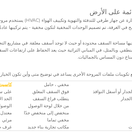
ئمة على الأرض
وحدة ملف المروحة من النوع المخفي ال
لغرفة، تم تصميم الوحدات المخفية لتكون مخفية - يتم تركيبها عادةً دا
يها مساحة السقف محدودة أو حيث لا توجد أسقف معلقة. في مشاريع التج
نطقي. وبالمثل، في المباني التراثية حيث يعد الحفاظ على ارتفاعات السقف ا
لمناخ دون المساس بالجماليات.
ع تكوينات ملفات المروحة الأخرى يساعد في توضيح متى وأين تكون الخيار 
مخفي ، حامل
كاسيت
جدار أو أسفل النوافذ
فوق السقف المعلق
على سط
لجدار
يتطلب فراغ السقف
الحد ا
من خلال لوحة الوصول
الوصول
منخفض إلى منخفض جدًا
معتدل
مخفي تماما
مرئي
ت
مكاتب تجارية بناء جديد
غرف صغ