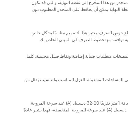
در من هذا المخرج إلى نقطة النهاية، والتي قد تكون
طة النهاية يمكن أن يحافظ على المنحدر المطلوب دون
ع حوض الصرف. يعتبر هذا التصميم مناسبًا بشكل خاص
فية توافقه مع تخطيط الصرف في المبنى الخاص بك.
المضخات متطلبات صيانة إضافية ونقاط فشل محتملة. كلما
إلى المساحات المشغولة. العزل المناسب والتنسيب يقلل من
بالنسبة لوحدات ملفات المروحة المثبتة على الأرض والمثبتة في المساحات المشغولة، تبلغ مستويات ضغط الصوت النموذجية على مسافة 1 متر تقريبًا 28-32 ديسيبل (A) عند سرعة المروحة
. إذا تجاوزت مستويات الضوضاء 35 ديسيبل (A) عند سرعة المروحة المنخفضة، فهذا يشير عادةً