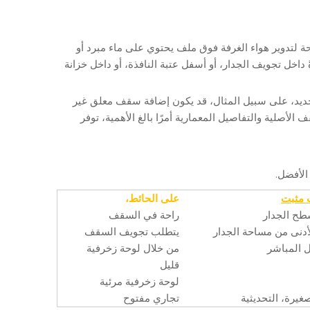
مثبتة على الأرض عبارة عن جهاز طرفي للتدفئة والتهوية وتكييف الهواء (HVAC) يستخدم مروحة لتدوير هواء الغرفة فوق ملف يحتوي على ماء مبرد أو
خل تجويف الجدار، أو أسفل عتبة النافذة، أو داخل خزانة
ديد، على سبيل المثال، قد يكون إضافة سقف معلق غير
لأصلية والتفاصيل المعمارية أمرًا بالغ الأهمية، توفر
الأفضل.
 مثبت
على الحائط،
ح الجدار
راحة في السقف
لأدنى من مساحة الجدار
يتطلب تجويف السقف
 المباشر
من خلال لوحة زخرفية
قليل
لوحة زخرفية مرئية
يرة، التحديثية
تجاري مفتوح