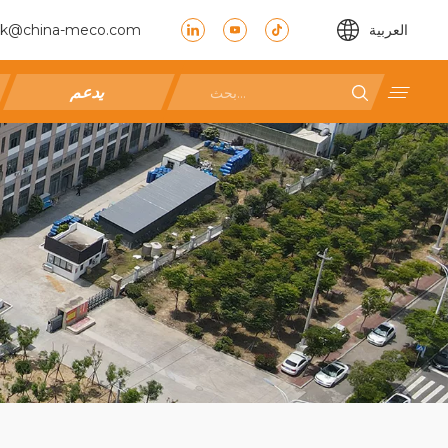
العربية
ck@china-meco.com
يدعم
ت