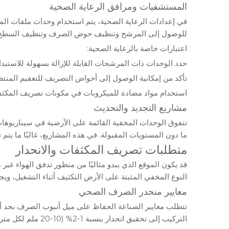
المستشفيات ومرافق الرعاية الصحية
في إعدادات الرعاية الصحية، يتم استخدام وحدات ملفات الم
للوصول إلى المرشح وتنظيف حوض الصرف وتنظيف السطح
اعتبارات خاصة بالرعاية الصحية:
حدد الوحدات ذات المرشحات القابلة للإزالة بسهولة للاستبدا
تأكد من إمكانية الوصول إلى أحواض التصريف للتعقيم المنت
استخدام مواد مضادة للميكروبات في مكونات تصريف المكث
مشاريع التجديد والتحديث
تتفوق الوحدات المخفية القائمة على الأرضية في سيناريوها
ما دون المستويات المقبولة. في هذه المشاريع، غالبًا ما يت
متطلبات تصريف المكثفات والانحدار
قد يكون الموقع الذي يبدو مثاليًا من منظور تدفق الهواء غ
النوع المخفي المثبتة على الأرض التكثيف أثناء التشغيل، و
معايير منحدر الصرف الصحي
تتطلب معايير الصناعة الحفاظ على ميل أنبوب الصرف بحد أدنى 1:100، مما يعني انخفاضًا لا يقل عن 10 ملم لكل متر واحد من الج
التركيب إلى تحقيق انحدار بنسبة 1-2% (10-20 ملم لكل متر) لضمان الصرف الإيجابي حتى في ظل الظروف الأقل من المثالية.