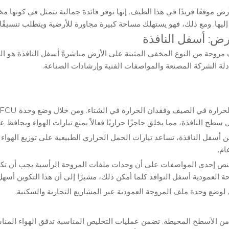
ض موقعًا فريدًا في هذا الطيف. إنها توفر فائدة جمالية تتمثل في كونها 
ليها. ومع ذلك، فهو يستهلك مساحة كبيرة مجاورة للأرضية ويتطلب تنسيقًا د
روحة من النوع المخفي المثبتة على الأرض مباشرةً أسفل النافذة هو الخي
سطح النافذة، مما يخلق حاجزًا حراريًا فعالاً يمنع تيارات الهواء ويحافظ ع
د من أسفل النافذة، تساعد تيارات الحمل الحراري الطبيعية على توزيع الهوا
ام.
 تنص إحدى المواصفات على أن وحدات ملفات المروحة الرأسية يجب أن تك
العمودية أسفل النوافذ كلما أمكن ذلك، مشيرًا إلى أن هذا التكوين أسهل
 لوضع وحدة ملف المروحة العمودية عبر المشاريع التجارية والسكنية.
ن الأسطح المحيطة. تضمن عمليات التخليص المناسبة تدفق الهواء المنا