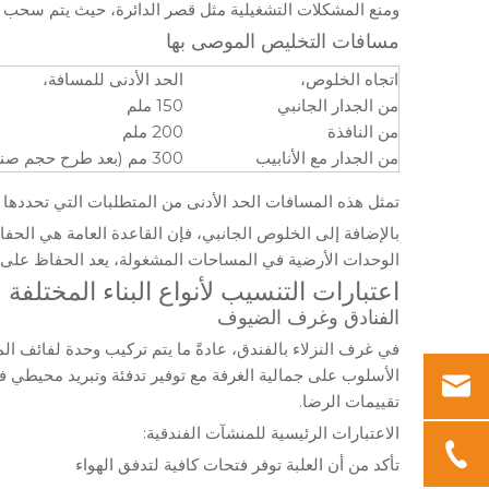
ومنع المشكلات التشغيلية مثل قصر الدائرة، حيث يتم سحب ال
مسافات التخليص الموصى بها
اتجاه الخلوص،
الحد الأدنى للمسافة،
من الجدار الجانبي
150 ملم
من النافذة
200 ملم
من الجدار مع الأنابيب
300 مم (بعد طرح حجم صندوق الهواء الراجع)
تمثل هذه المسافات الحد الأدنى من المتطلبات التي تحدده
الوحدات الأرضية في المساحات المشغولة، يعد الحفاظ على ال
اعتبارات التنسيب لأنواع البناء المختلفة
الفنادق وغرف الضيوف
في غرف النزلاء بالفندق، عادةً ما يتم تركيب وحدة لفائف ال
الأسلوب على جمالية الغرفة مع توفير تدفئة وتبريد محيطي
تقييمات الرضا.
الاعتبارات الرئيسية للمنشآت الفندقية:
تأكد من أن العلبة توفر فتحات كافية لتدفق الهواء