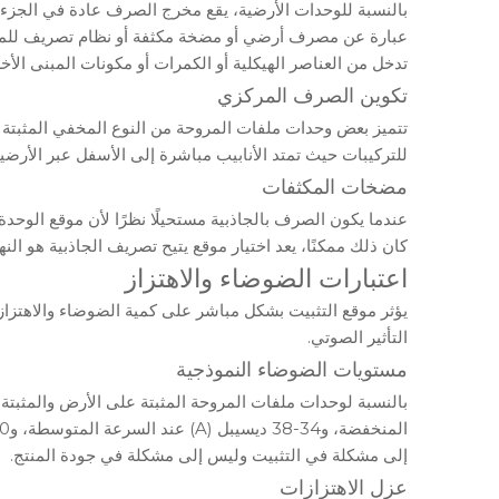
بالنسبة للوحدات الأرضية، يقع مخرج الصرف عادة في الجزء
عبارة عن مصرف أرضي أو مضخة مكثفة أو نظام تصريف للمبنى
تدخل من العناصر الهيكلية أو الكمرات أو مكونات المبنى الأخ
تكوين الصرف المركزي
تتميز بعض وحدات ملفات المروحة من النوع المخفي المثبت
للتركيبات حيث تمتد الأنابيب مباشرة إلى الأسفل عبر الأر
مضخات المكثفات
عندما يكون الصرف بالجاذبية مستحيلًا نظرًا لأن موقع الو
كان ذلك ممكنًا، يعد اختيار موقع يتيح تصريف الجاذبية هو النه
اعتبارات الضوضاء والاهتزاز
يؤثر موقع التثبيت بشكل مباشر على كمية الضوضاء والاهتزا
التأثير الصوتي.
مستويات الضوضاء النموذجية
المنخفضة، و34-38 ديسيبل (A) عند السرعة المتوسطة، و40-45 ديسيبل (A) عند السرعة العالية
إلى مشكلة في التثبيت وليس إلى مشكلة في جودة المنتج
.
عزل الاهتزازات