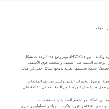
 الموقع
أحد أهم القرارات في أي تصميم لنظام التدفئة والتهوية وتكييف الهواء (HVAC). يؤثر وضع هذه الوحدات بشكل
كس الوحدات المثبتة على السقف والمخفية فوق الأسقف
ة خصيصًا. يسمح تصميمها الفريد بدمجها بشكل خفي في هيكل
عوبة الوصول لتغييرات الفلتر، وفشل تصريف المكثفات،
 تعمل وحدة ملف المروحة من النوع المخفي القائمة على
ق ومباني المكاتب والشقق السكنية والمستشفيات
صنعة، فإنه يوفر رؤى قابلة للتنفيذ لمهندسي التدفئة والتهوية وتكييف الهواء والمقاولين ومديري