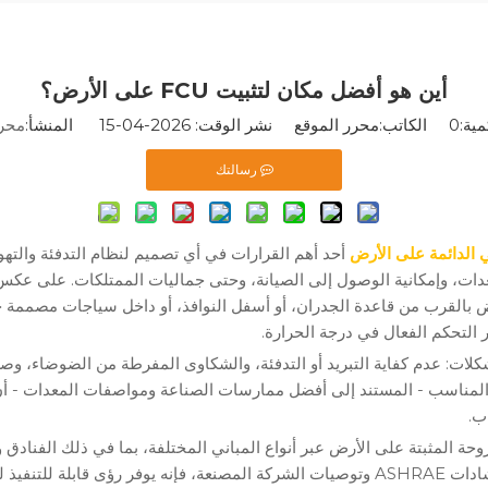
أين هو أفضل مكان لتثبيت FCU على الأرض؟
ية:
0
الكاتب:محرر الموقع نشر الوقت: 2026-04-15 المنشأ:
محرر
رسالتك
 الدائمة على الأرض
معدات، وإمكانية الوصول إلى الصيانة، وحتى جماليات الممتلكات. على ع
لأرض بالقرب من قاعدة الجدران، أو أسفل النوافذ، أو داخل سياجات مصمم
 التحكم الفعال في درجة الحرارة.
لات: عدم كفاية التبريد أو التدفئة، والشكاوى المفرطة من الضوضاء، وص
المناسب - المستند إلى أفضل ممارسات الصناعة ومواصفات المعدات - أن
ب.
حة المثبتة على الأرض عبر أنواع المباني المختلفة، بما في ذلك الفناد
والمساحات التجارية. وبالاعتماد على معايير الصناعة مثل إرشادات ASHRAE وتوصيات الشركة الم