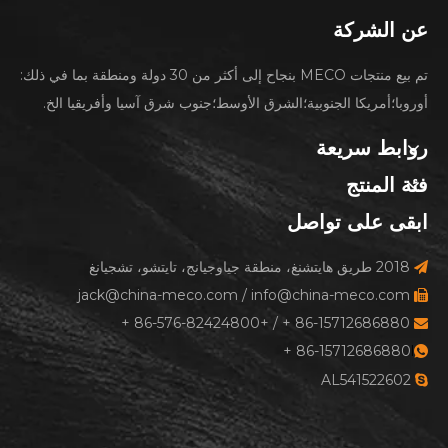
عن الشركة
تم بيع منتجات MECO بنجاح إلى أكثر من 30 دولة ومنطقة بما في ذلك:
أوروبا؛أمريكا الجنوبية؛الشرق الأوسط؛جنوب شرق آسيا وأفريقيا الخ.
روابط سريعة
فئة المنتج
ابقى على تواصل
2018 طريق هايتشنغ، منطقة جياوجيانج، تايتشو، تشجيانغ

jack@china-meco.com
/
info@china-meco.com

86-15712686880 + / +86-576-82424800 +

+
86-15712686880
l

AL541522602
