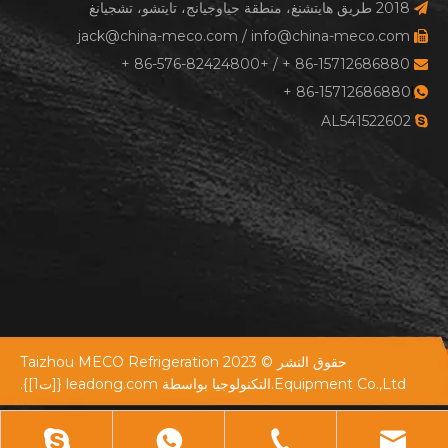
2018 طريق هايتشنغ، منطقة جياوجيانج، تايتشو، تشجيانغ

jack@china-meco.com
/
info@china-meco.com

86-15712686880 + / +86-576-82424800 +

+
86-15712686880
l

AL541522602

حقوق النشر © 2023 Taizhou MECO Refrigeration
Equipment Co.,Ltd.التكنولوجيا بواسطة
leadong.com
{[ت1]}.