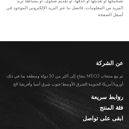
تصحيحها أو تعديلها أو حذفها، أو تقديم شكوى، أو ببساطة تريد
المزيد من المعلومات، فاتصل بنا عبر البريد الإلكتروني الموجود في
أسفل الصفحة.
عن الشركة
تم بيع منتجات MECO بنجاح إلى أكثر من 30 دولة ومنطقة بما في ذلك:
أوروبا؛أمريكا الجنوبية؛الشرق الأوسط؛جنوب شرق آسيا وأفريقيا الخ.
روابط سريعة
فئة المنتج
ابقى على تواصل